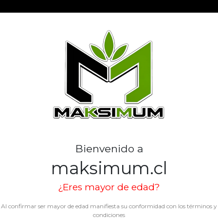
VAPE UVA - 
FRUTAL. SUAVE. PRÁCTI
SKU: MAK0802
Bienvenido a
maksimum.cl
¿Eres mayor de edad?
Agotado.
Al confirmar ser mayor de edad manifiesta su conformidad con los
términos y
condiciones