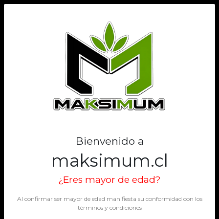
0
DUCT TAPE
Filtros
Filtrar
Mostrando 1 de 1
Bienvenido a
maksimum.cl
¿Eres mayor de edad?
Al confirmar ser mayor de edad manifiesta su conformidad con los
términos y condiciones
DUCT TAPE