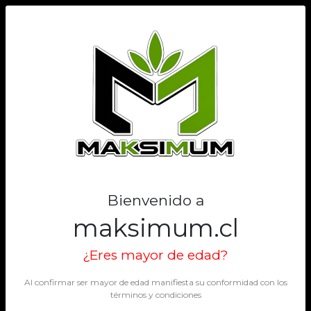
0
THIEVERY
Filtros
Filtrar
Mostrando 1 de 1
Bienvenido a
maksimum.cl
¿Eres mayor de edad?
Al confirmar ser mayor de edad manifiesta su conformidad con los
términos y condiciones
THIEVERY